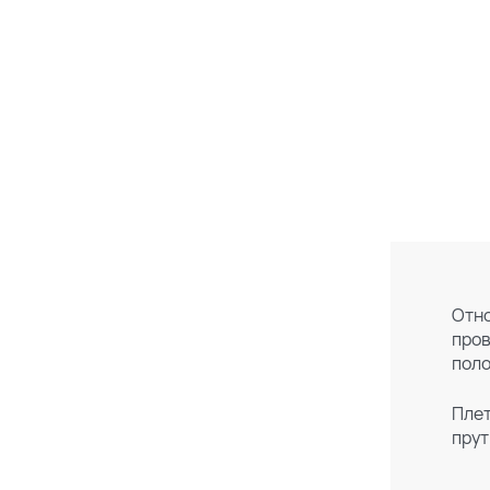
Отно
пров
поло
Плет
прут