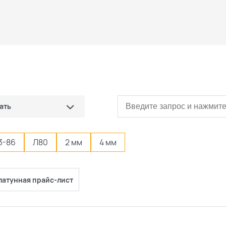
ать
сначала дешевые)
3-86
Л80
2 мм
4 мм
сначала дорогие)
латунная прайс-лист
ые
овые