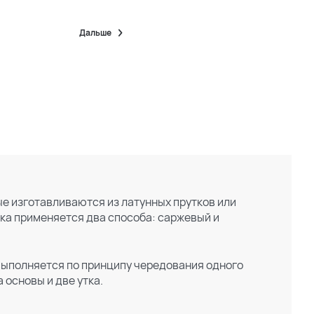
Дальше
е изготавливаются из латунных прутков или
ска применяется два способа: саржевый и
выполняется по принципу чередования одного
 основы и две утка.