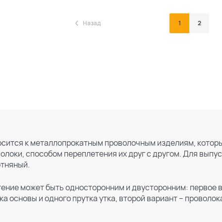
Назад
1
2
сится к металлопрокатным проволочным изделиям, которы
олоки, способом переплетения их друг с другом. Для выпу
тняный.
ение может быть односторонним и двусторонним: первое 
ка основы и одного прутка утка, второй вариант – проволока