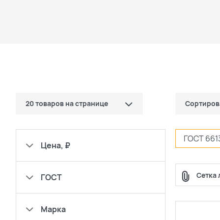
20 товаров на странице
Сортиров
10 товаров
по цене (
ГОСТ 661
Цена, ₽
20 товаров
по цене (
Сетка 
ГОСТ
30 товаров
популярн
сначала н
Марка