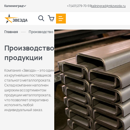
Калининград
+7(401)279-70-59
kaliningrad@mkzvezda.ru
Закрыть
Главная
Производство
Производство
продукции
Компания «Звезда» – это один
из крупнейших поставщиков
стального металлопроката.
Cклад компании наполнен
широким ассортиментом
продукции металлопроката,
что позволяет оперативно
исполнять любой
индивидуальный заказ.