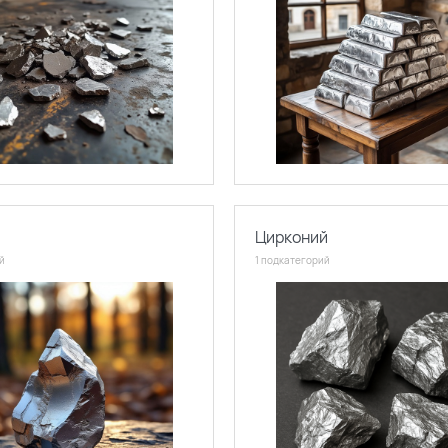
Цирконий
й
1 подкатегорий