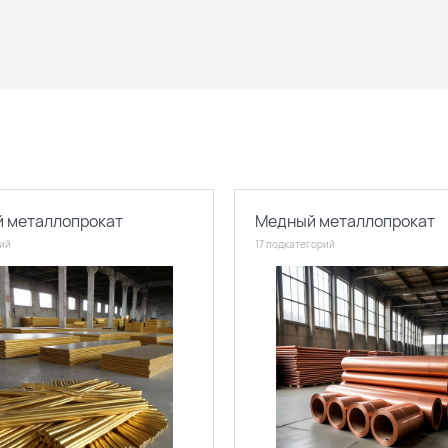
й металлопрокат
Медный металлопрокат
рий
17 подкатегорий