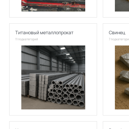
Титановый металлопрокат
Свинец
11 подкатегорий
7 подкатегор