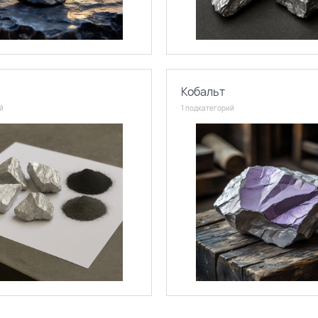
Кобальт
й
1 подкатегорий