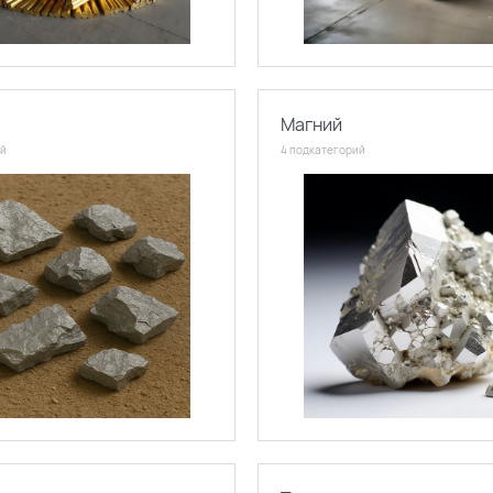
Магний
ий
4 подкатегорий