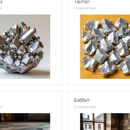
м
Тантал
ий
3 подкатегорий
Баббит
ий
2 подкатегорий