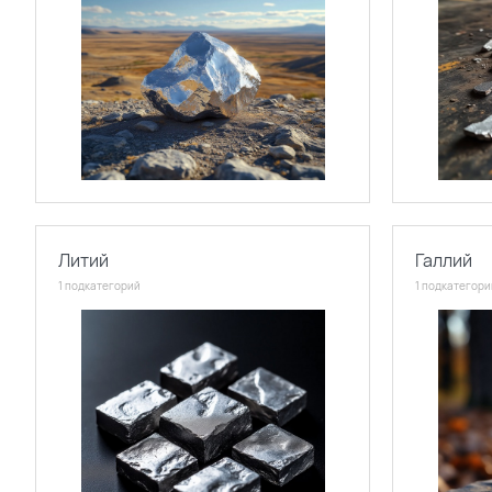
Литий
Галлий
1 подкатегорий
1 подкатегори
Поиск по каталогу
Поиск по сайту