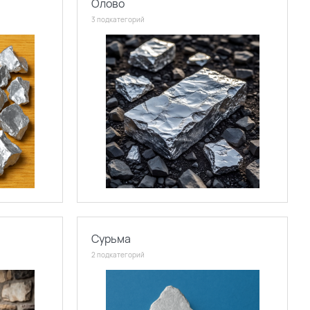
Олово
3 подкатегорий
Сурьма
2 подкатегорий