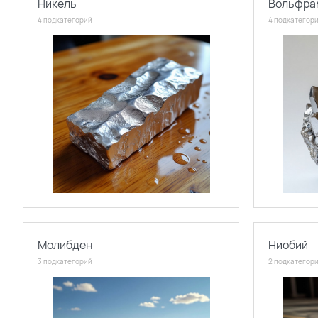
Никель
Вольфра
4 подкатегорий
4 подкатегор
Молибден
Ниобий
3 подкатегорий
2 подкатегор