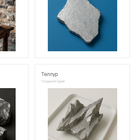
Теллур
1 подкатегорий