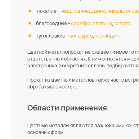
тяжелые -
медь
,
свинец
,
цинк
,
никель
,
олов
благородные -
серебро
,
платина
,
золото
;
тугоплавкие -
вольфрам
,
молибден
.
Цветной металлопрокат не ржавеет и имеет от
ответственных областях. К ним относятся мед
электроника. Конкретные сплавы подбираются 
Прокат из цветных металлов также часто встре
обрабатываемостью.
Области применения
Цветные металлы являются важнейшими конст
основных форм.