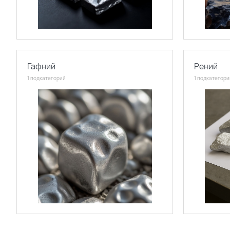
Гафний
Рений
1 подкатегорий
1 подкатегори